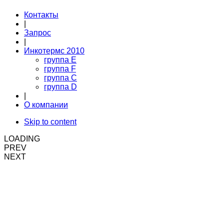
Контакты
|
Запрос
|
Инкотермс 2010
группа Е
группа F
группа С
группа D
|
О компании
Skip to content
LOADING
PREV
NEXT